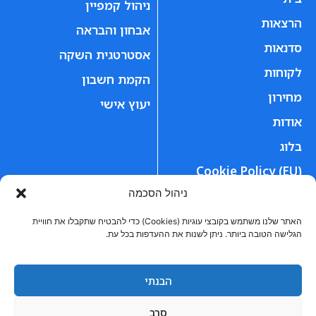
ניהול קמפיין
הרצאות
אבחון והבראה
סדנאות
אסטרטגית השקה
לקוחות
הקמת חשבון
מחירון
יעוץ אישי
אודות
בלוג
Cookie Policy (EU)
ניהול הסכמה
פרויקטים
הצהרות
האתר שלנו משתמש בקובצי עוגיות (Cookies) כדי להבטיח שתקבלו את חוויית
זמן אמיתי
הצהרת נגישות
הגלישה הטובה ביותר. ניתן לשנות את ההעדפות בכל עת.
קוקה קולה
הצהרת פרטיות
נופי הבשן
יצירת קשר
הבנתי
Adin
סרב