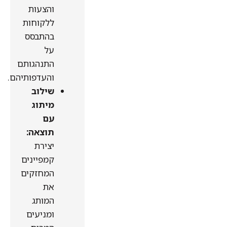
והצעות
ללקוחות
בהתבסס
על
התנהגותם
והעדפותיהם.
שילוב
מיתוג
עם
תוצאה:
יצירת
קמפיינים
המחזקים
את
המותג
ומניעים