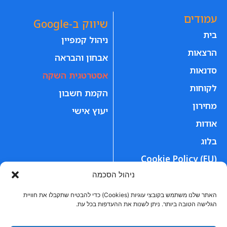
עמודים
שיווק ב-Google
בית
ניהול קמפיין
הרצאות
אבחון והבראה
סדנאות
אסטרטגית השקה
לקוחות
הקמת חשבון
מחירון
יעוץ אישי
אודות
בלוג
Cookie Policy (EU)
ניהול הסכמה
פרויקטים
הצהרות
האתר שלנו משתמש בקובצי עוגיות (Cookies) כדי להבטיח שתקבלו את חוויית
זמן אמיתי
הצהרת נגישות
הגלישה הטובה ביותר. ניתן לשנות את ההעדפות בכל עת.
קוקה קולה
הצהרת פרטיות